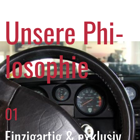
Unsere Phi­
los­o­phie
01
Einzigartig & exklusiv