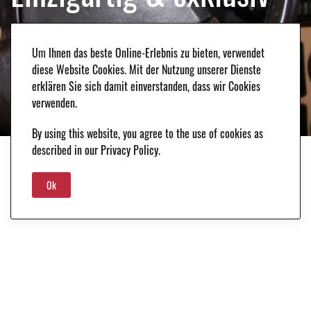
Bei uns finden Sie Fahrzeuge, die die Herzen von
Um Ihnen das beste Online-Erlebnis zu bieten, verwendet
Kennern höher schlagen lassen. Wir lieben Autos mit
diese Website Cookies. Mit der Nutzung unserer Dienste
Charakter: limitierte Sondereditionen,
erklären Sie sich damit einverstanden, dass wir Cookies
außergewöhnliche Modelle oder Rennfahrzeuge mit
verwenden.
interessanter Geschichte.
By using this website, you agree to the use of cookies as
described in our Privacy Policy.
02
Ok
Authentisch & Original
Wir legen großen Wert auf die Authentizität und