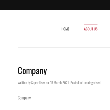
HOME
ABOUT US
Company
Written by Super User on
05 March 2021
. Posted in
Uncategorised
.
Company