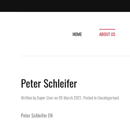
HOME
ABOUT US
Peter Schleifer
Written by Super User on
05 March 2021
. Posted in
Uncategorised
.
Peter Schleifer EN