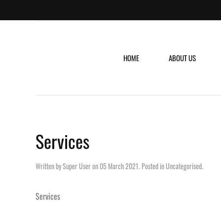
HOME
ABOUT US
Services
Written by Super User on
05 March 2021
. Posted in
Uncategorised
.
Services